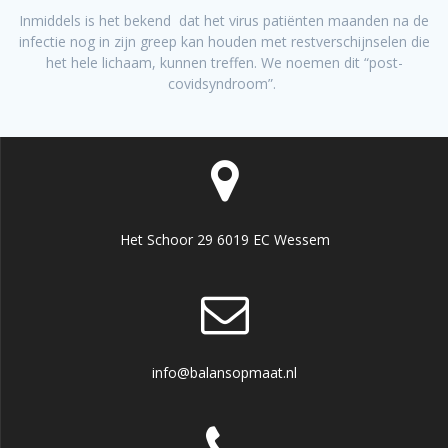
Inmiddels is het bekend dat het virus patiënten maanden na de
infectie nog in zijn greep kan houden met restverschijnselen die
het hele lichaam, kunnen treffen. We noemen dit “post-
covidsyndroom”.
Het Schoor 29 6019 EC Wessem
info@balansopmaat.nl