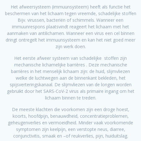
Het afweersysteem (immuunsysteem) heeft als functie het
beschermen van het lichaam tegen vreemde, schadelijke stoffen
Bijv. virussen, bacteriën of schimmels. Wanneer een
immuunrespons plaatsvindt reageert het lichaam met het
aanmaken van antilichamen. Wanneer een virus een cel binnen
dringt ontregelt het immuunsysteem en kan het niet goed meer
zijn werk doen.
Het eerste afweer systeem van schadelijke stoffen zijn
mechanische lichamelijke barrières . Deze mechanische
barrières in het menselijk lichaam zijn: de huid, slijmvliezen
welke de luchtwegen aan de binnenkant bekleden, het
spijsverteringskanaal. De slijmvliezen van de longen worden
gebruikt door het SARS-CoV-2 virus als primaire ingang om het
lichaam binnen te treden.
De meeste klachten die voorkomen zijn een droge hoest,
koorts, hoofdpijn, benauwdheid, concentratieproblemen,
geheugenverlies en vermoeidheid. Minder vaak voorkomende
symptomen zijn keelpijn, een verstopte neus, diarree,
conjunctivitis, smaak en –of reukverlies, pijn, huiduitslag.