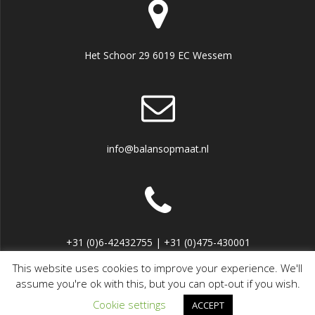
Het Schoor 29 6019 EC Wessem
info@balansopmaat.nl
+31 (0)6-42432755 | +31 (0)475-430001
This website uses cookies to improve your experience. We'll
assume you're ok with this, but you can opt-out if you wish.
© 2026 Balans op Maat. Gebouwd met WordPress en het
Cookie settings
ACCEPT
Mesmerize thema